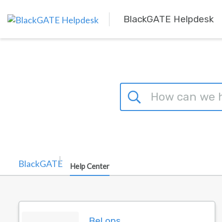
Skip to main content
BlackGATE Helpdesk
Help Center
Dashboard
Bel ons